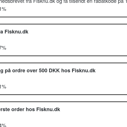
hedsbrevet fra Fisknu.dk og få tilsendt en rabatkode på 
51%
fra Fisknu.dk
77%
ing på ordre over 500 DKK hos Fisknu.dk
81%
ørste order hos Fisknu.dk
54%