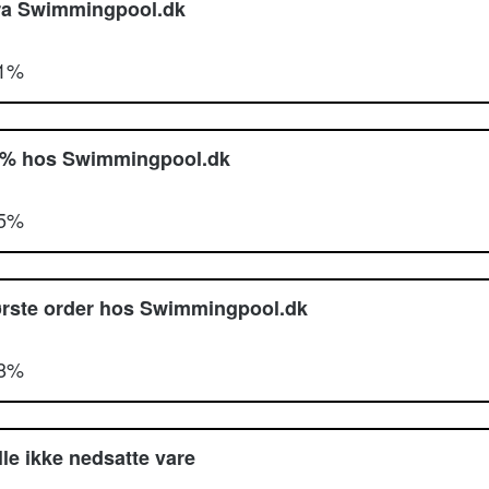
 fra Swimmingpool.dk
71%
20% hos Swimmingpool.dk
65%
ørste order hos Swimmingpool.dk
48%
le ikke nedsatte vare