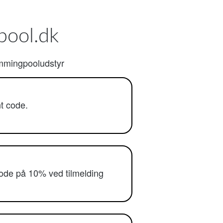
pool.dk
mmingpooludstyr
t code.
kode på 10% ved tilmelding