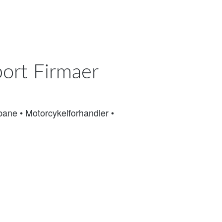
port Firmaer
bane
•
Motorcykelforhandler
•