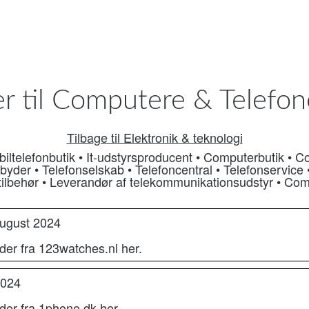
r til Computere & Telefon
Tilbage til Elektronik & teknologi
iltelefonbutik
•
It-udstyrsproducent
•
Computerbutik
•
Co
byder
•
Telefonselskab
•
Telefoncentral
•
Telefonservice
ilbehør
•
Leverandør af telekommunikationsudstyr
•
Comp
august 2024
der fra 123watches.nl her.
2024
der fra 1phone.dk her.