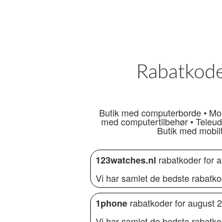
Rabatkode
Butik med computerborde
•
Mob
med computertilbehør
•
Teleud
Butik med mobilt
rabatkoder for 
123watches.nl
Vi har samlet de bedste rabatko
rabatkoder for august 
1phone
Vi har samlet de bedste rabatko